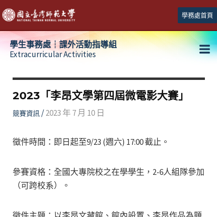
跳
學務處首頁
至
主
學生事務處┆課外活動指導組
要
Extracurricular Activities
Ma
內
容
Me
2023「李昂文學第四屆微電影大賽」
/
2023 年 7 月 10 日
競賽資訊
徵件時間：即日起至9/23 (週六) 17:00 截止。
參賽資格：全國大專院校之在學學生，2-6人組隊參加
（可跨校系）。
徵件主題：以李昂文藏館、館內設置、李昂作品為題