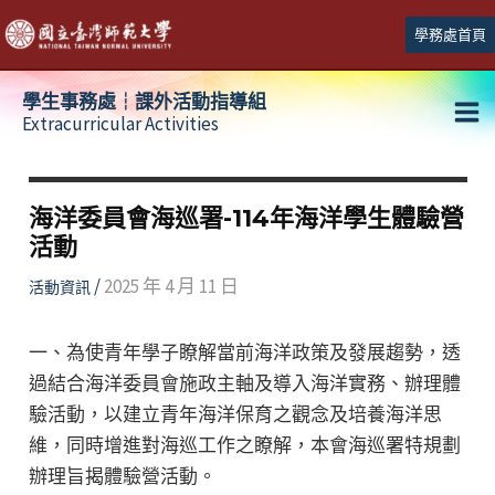
跳
學務處首頁
至
主
學生事務處┆課外活動指導組
要
Extracurricular Activities
Ma
內
容
Me
海洋委員會海巡署-114年海洋學生體驗營
活動
/
2025 年 4 月 11 日
活動資訊
一、為使青年學子瞭解當前海洋政策及發展趨勢，透
過結合海洋委員會施政主軸及導入海洋實務、辦理體
驗活動，以建立青年海洋保育之觀念及培養海洋思
維，同時增進對海巡工作之瞭解，本會海巡署特規劃
辦理旨揭體驗營活動。