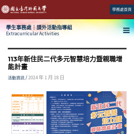
跳
學務處首頁
至
主
學生事務處┆課外活動指導組
要
Extracurricular Activities
Ma
內
容
Me
113年新住民二代多元智慧培力暨親職增
能計畫
/
2024 年 1 月 18 日
活動資訊