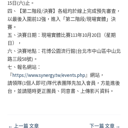
15日(六)止。
四、【第二階段/決賽】各組均於線上完成預先審查，
以最後入圍前12強，進入「第二階段/現場實體」決
賽。
五、決賽日期：現場實體比賽113年10月20日（星期
日），
六、決賽地點：花博公園流行館(台北市中山區中山北
路三段58號)。
七、報名網站：
『
https://www.synergy.tw/events.php
』網站，
請領隊(1個人即可)隊代表團隊先加入會員，方能進後
台，並請隨時更正團員、同意書、上傳影片資料。
Post
←
上一篇 文章
下一篇 文章
→