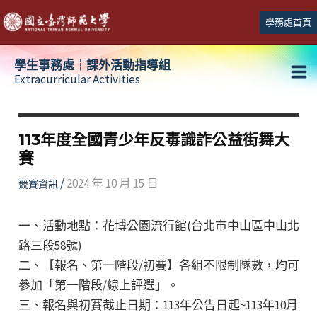
跳
學務處首頁
至
主
學生事務處┆課外活動指導組
要
Extracurricular Activities
Ma
內
容
Me
113年度全國青少年反毒識詐公益街舞大
賽
/
2024 年 10 月 15 日
競賽資訊
一、活動地點：花博公園流行館(台北市中山區中山北
路三段58號)
二、【報名、第一階段/初賽】各組不限制隊數，均可
參加「第一階段/線上評選」。
三、報名與初賽截止日期：113年公告日起~113年10月