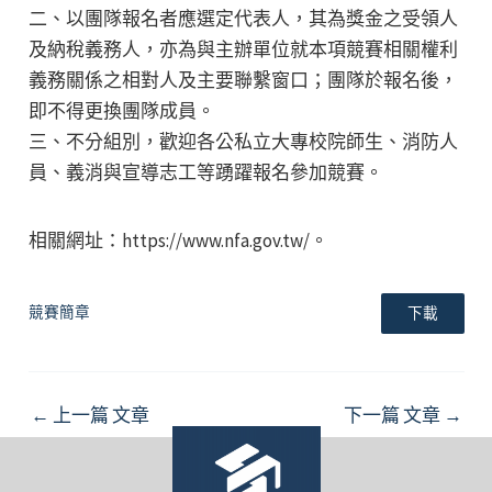
二、以團隊報名者應選定代表人，其為獎金之受領人
及納稅義務人，亦為與主辦單位就本項競賽相關權利
義務關係之相對人及主要聯繫窗口；團隊於報名後，
即不得更換團隊成員。
三、不分組別，歡迎各公私立大專校院師生、消防人
員、義消與宣導志工等踴躍報名參加競賽。
相關網址：https://www.nfa.gov.tw/。
競賽簡章
下載
Post
←
上一篇 文章
下一篇 文章
→
navigation