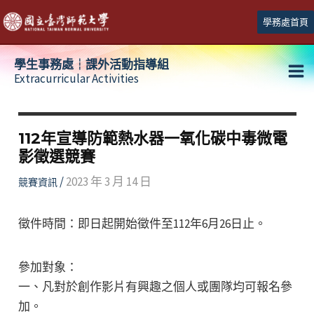
跳
學務處首頁
至
主
學生事務處┆課外活動指導組
要
Extracurricular Activities
Ma
內
容
Me
112年宣導防範熱水器一氧化碳中毒微電
影徵選競賽
/
2023 年 3 月 14 日
競賽資訊
徵件時間：即日起開始徵件至112年6月26日止。
參加對象：
一、凡對於創作影片有興趣之個人或團隊均可報名參
加。