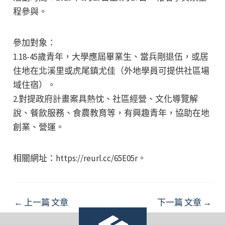
程參與。
參加對象：
1.18-45歲青年，大學應屆畢業生、當兵剛退伍，或居
住地在北溪里或虎尾鎮尤佳（外地學員可提供社區場
域住宿）。
2.對提政府計畫案具熱忱、社區經營、文化導覽解
說、餐飲服務、食農教育等，有興趣青年，協助在地
創業、營運。
相關網址：https://reurl.cc/65E05r。
Post
←
上一篇 文章
下一篇 文章
→
navigation