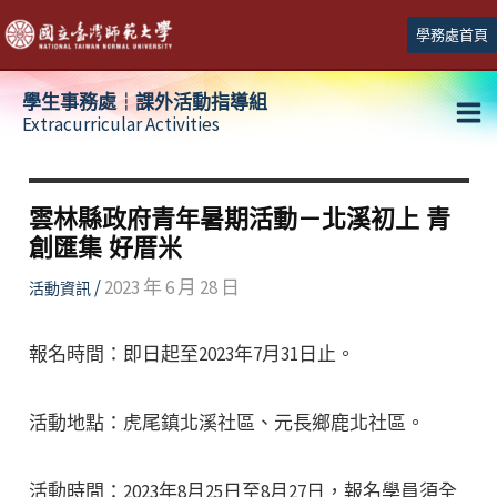
跳
學務處首頁
至
主
學生事務處┆課外活動指導組
要
Extracurricular Activities
Ma
內
容
Me
雲林縣政府青年暑期活動－北溪初上 青
創匯集 好厝米
/
2023 年 6 月 28 日
活動資訊
報名時間：即日起至2023年7月31日止。
活動地點：虎尾鎮北溪社區、元長鄉鹿北社區。
活動時間：2023年8月25日至8月27日，報名學員須全