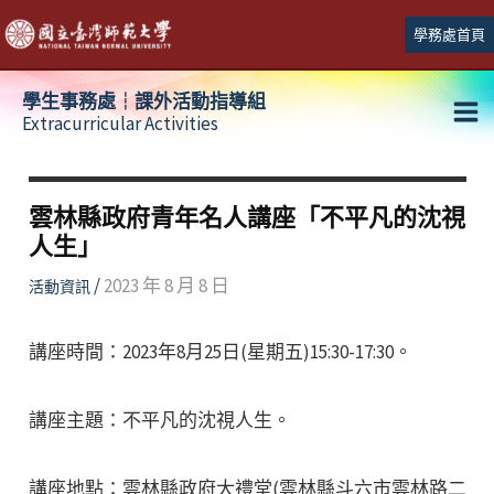
跳
學務處首頁
至
主
學生事務處┆課外活動指導組
要
Extracurricular Activities
Ma
內
容
Me
雲林縣政府青年名人講座「不平凡的沈視
人生」
/
2023 年 8 月 8 日
活動資訊
講座時間：2023年8月25日(星期五)15:30-17:30。
講座主題：不平凡的沈視人生。
講座地點：雲林縣政府大禮堂(雲林縣斗六市雲林路二