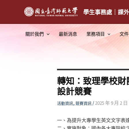
跳
至
學生事務處┆課
主
要
關於我們
最新消息
業務項目
文件
內
容
轉知：致理學校財
設計競賽
,
/
2025 年 9 月 2 日
活動資訊
競賽資訊
一、為提升大專學生英文文字表達
二、實施對象：國內各大專院校之