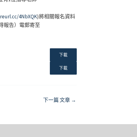
/reurl.cc/4NbXQK
)將相關報名資料
心得報告）電郵寄至
下載
下載
下一篇 文章
→