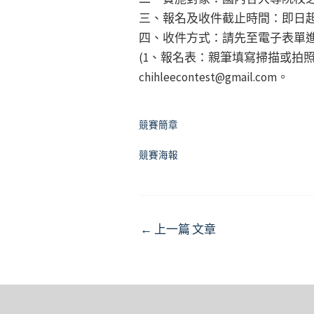
三、報名及收件截止時間：即日起至
四、收件方式：請先至電子表單進
(1、報名表：親筆填寫掃描或拍
chihleecontest@gmail.com。
競賽簡章
競賽海報
Post
←
上一篇 文章
navigation