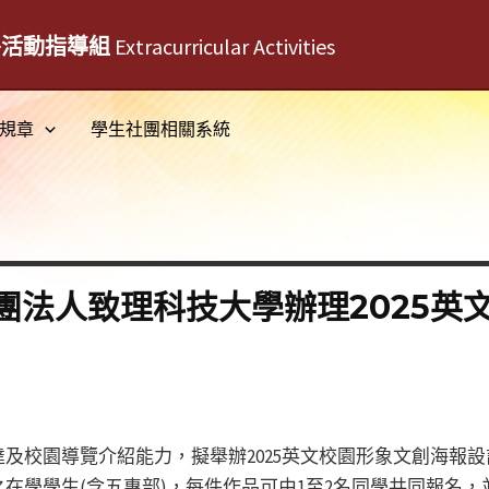
外活動指導組
Extracurricular Activities
規章
學生社團相關系統
團法人致理科技大學辦理2025英
及校園導覽介紹能力，擬舉辦2025英文校園形象文創海報設
在學學生(含五專部)，每件作品可由1至2名同學共同報名，