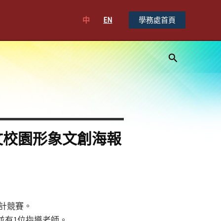
中
EN
學務處首頁
搜
尋
文校園形象文創海報
計競賽。
並有1位指導老師。