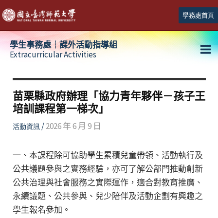
跳
學務處首頁
至
主
學生事務處┆課外活動指導組
要
Extracurricular Activities
Ma
內
容
Me
苗栗縣政府辦理「協力青年夥伴－孩子王
培訓課程第一梯次」
/
2026 年 6 月 9 日
活動資訊
一、本課程除可協助學生累積兒童帶領、活動執行及
公共議題參與之實務經驗，亦可了解公部門推動創新
公共治理與社會服務之實際運作，適合對教育推廣、
永續議題、公共參與、兒少陪伴及活動企劃有興趣之
學生報名參加。