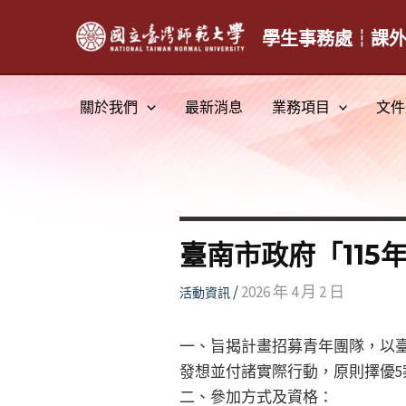
跳
至
學生事務處┆課
主
要
關於我們
最新消息
業務項目
文件
內
容
臺南市政府「11
/
2026 年 4 月 2 日
活動資訊
一、旨揭計畫招募青年團隊，以臺
發想並付諸實際行動，原則擇優5
二、參加方式及資格：