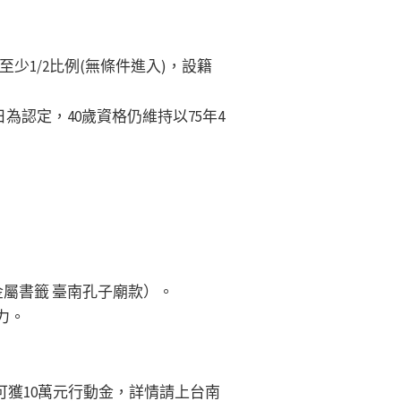
須至少1/2比例(無條件進入)，設籍
為認定，40歲資格仍維持以75年4
金屬書籤 臺南孔子廟款）。
力。
高可獲10萬元行動金，詳情請上台南