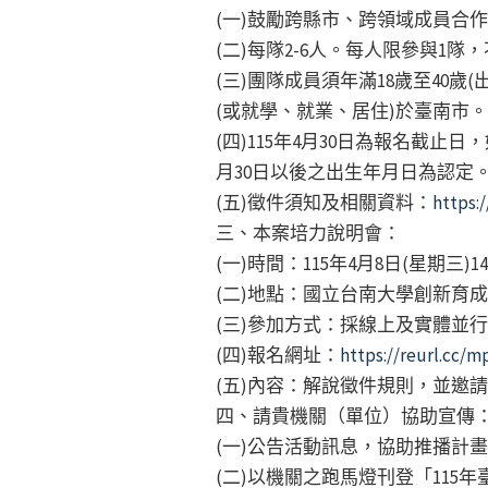
(一)鼓勵跨縣市、跨領域成員合
(二)每隊2-6人。每人限參與1隊
(三)團隊成員須年滿18歲至40歲(
(或就學、就業、居住)於臺南市。
(四)115年4月30日為報名截
月30日以後之出生年月日為認定
(五)徵件須知及相關資料：
https:/
三、本案培力說明會：
(一)時間：115年4月8日(星期三)
(二)地點：國立台南大學創新育成
(三)參加方式：採線上及實體並
(四)報名網址：
https://reurl.cc/
(五)內容：解說徵件規則，並邀
四、請貴機關（單位）協助宣傳
(一)公告活動訊息，協助推播計畫海
(二)以機關之跑馬燈刊登「115