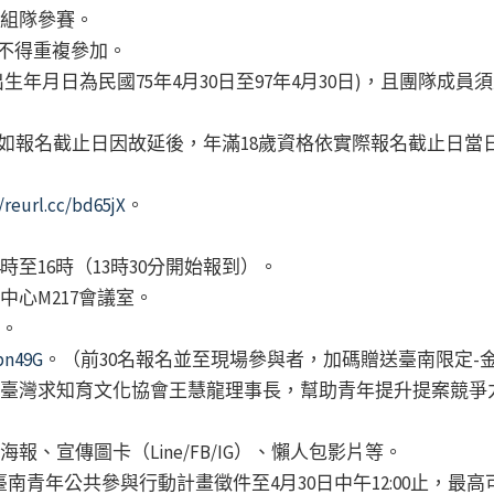
作組隊參賽。
，不得重複參加。
出生年月日為民國75年4月30日至97年4月30日)，且團隊成員
止日，如報名截止日因故延後，年滿18歲資格依實際報名截止日當日
。
/reurl.cc/bd65jX
。
14時至16時（13時30分開始報到）。
中心M217會議室。
行。
mpn49G
。（前30名報名並至現場參與者，加碼贈送臺南限定-
請臺灣求知育文化協會王慧龍理事長，幫助青年提升提案競爭
：
報、宣傳圖卡（Line/FB/IG）、懶人包影片等。
年臺南青年公共參與行動計畫徵件至4月30日中午12:00止，最