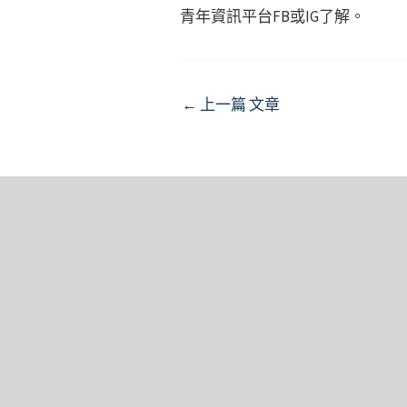
青年資訊平台FB或IG了解。
Post
←
上一篇 文章
navigation