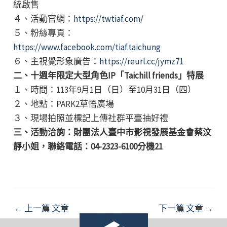
統啟售
４、活動官網：
https://twtiaf.com/
５、粉絲專頁：
https://www.facebook.com/tiaf.taichung
６、主視覺形象廣告：
https://reurl.cc/jymz71
二、十週年限定大型角色IP「Taichill friends」特展
１、時間：113年9月1日（日）至10月31日（四）
２、地點：PARK2草悟廣場
３、現場拍照並標記上傳社群平臺抽好禮
三、活動洽詢：財團法人臺中市影視發展基金會蔡汶
靜小姐，聯絡電話：04-2323-6100分機21
Post
←
上一篇 文章
下一篇 文章
→
navigation