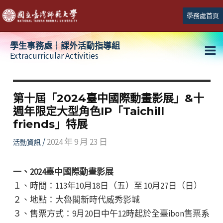
跳
學務處首頁
至
主
學生事務處┆課外活動指導組
要
Extracurricular Activities
Ma
內
容
Me
第十屆「2024臺中國際動畫影展」&十
週年限定大型角色IP「Taichill
friends」特展
/
2024 年 9 月 23 日
活動資訊
一、2024臺中國際動畫影展
１、時間：113年10月18日（五）至 10月27日（日）
２、地點：大魯閣新時代威秀影城
３、售票方式：9月20日中午12時起於全臺ibon售票系