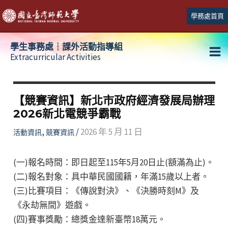
跳
學務處首頁
至
主
學生事務處┆課外活動指導組
要
Extracurricular Activities
Ma
內
容
Me
【競賽資訊】新北市政府經濟發展局辦理
2026新北電競爭霸戰
,
/
2026 年 5 月 11 日
活動資訊
競賽資訊
(一)報名時間：即日起至115年5月20日止(額滿為止)。
(二)報名對象：具中華民國國籍，年滿15歲以上者。
(三)比賽項目：《傳說對決》、《決勝時刻M》及
《永劫無間》遊戲。
(四)賽事獎勵：總獎金達新臺幣18萬元。