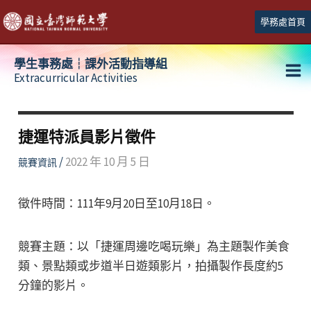
跳
學務處首頁
至
主
學生事務處┆課外活動指導組
要
Extracurricular Activities
Ma
內
容
Me
捷運特派員影片徵件
/
2022 年 10 月 5 日
競賽資訊
徵件時間：111年9月20日至10月18日。
競賽主題：以「捷運周邊吃喝玩樂」為主題製作美食
類、景點類或步道半日遊類影片，拍攝製作長度約5
分鐘的影片。