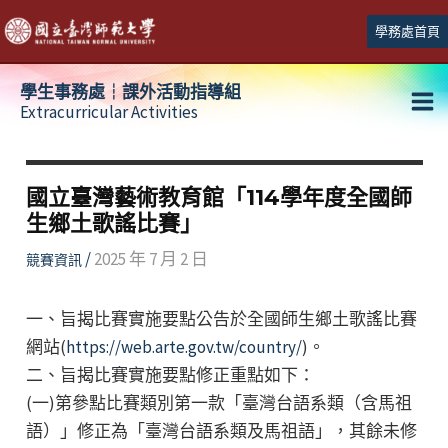
跳
學務處首頁
至
主
學生事務處┆課外活動指導組
要
Extracurricular Activities
Ma
內
容
Me
國立臺灣藝術教育館「114學年度全國師
生鄉土歌謠比賽」
/
2025 年 7 月 2 日
競賽資訊
一、旨揭比賽實施要點公告於全國師生鄉土歌謠比賽
網站(
https://web.arte.gov.tw/country/
)。
二、旨揭比賽實施要點修正重點如下：
(一)第參點比賽類別第一款「臺灣台語系類（含馬祖
語）」修正為「臺灣台語系類及馬祖語」，其餘未修