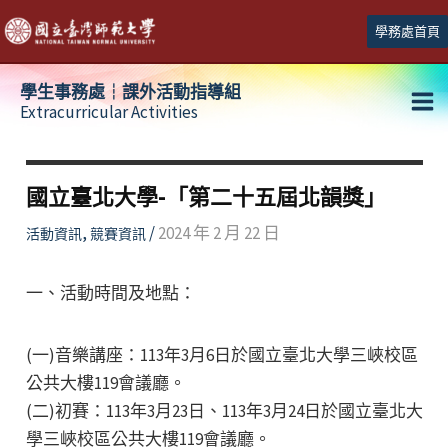
跳
學務處首頁
至
主
學生事務處┆課外活動指導組
要
Extracurricular Activities
Ma
內
容
Me
國立臺北大學-「第二十五屆北韻獎」
,
/
2024 年 2 月 22 日
活動資訊
競賽資訊
一、活動時間及地點：
(一)音樂講座：113年3月6日於國立臺北大學三峽校區
公共大樓119會議廳。
(二)初賽：113年3月23日、113年3月24日於國立臺北大
學三峽校區公共大樓119會議廳。