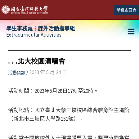
跳
學務處首頁
至
主
學生事務處┆課外活動指導組
要
Extracurricular Activities
Ma
內
容
Me
. . .北大校園演唱會
/
2023 年 5 月 24 日
活動資訊
活動時間：2023年5月28日17時至20時。
活動地點：國立臺北大學三峽校區綜合體育館主場館
（新北市三峽區大學路151號）。
活動當天開放校外人士現場購票入場，購票時間為當