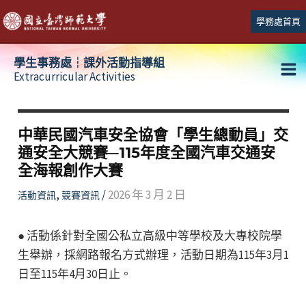
跳
學務處首頁
至
主
學生事務處┆課外活動指導組
要
Extracurricular Activities
Ma
內
容
Me
中華民國汽車安全協會「學生總動員」交
通安全大競賽─115年度全國汽車交通安
全海報創作大賽
,
/
2026 年 3 月 2 日
活動資訊
競賽資訊
● 活動係針對全國公私立高級中等學校及大專校院學
生舉辦，採網路報名方式辦理，活動日期為115年3月1
日至115年4月30日止。