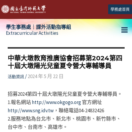
跳
學務處首頁
至
主
學生事務處┆課外活動指導組
要
Extracurricular Activities
Ma
內
容
Me
中華大墩教育推廣協會招募第2024第四
十屆大墩陽光兒童夏令營大專輔導員
/
2024 年 5 月 22 日
活動資訊
招募2024第四十屆大墩陽光兒童夏令營大專輔導員。
1.報名網站
http://www.okgogo.org
官方網址
http://www.sng.idv.tw
，聯絡電話04-24832426
2.服務地點為台北市、新北市、桃園市、新竹縣市、
台中市、台南市、高雄市。