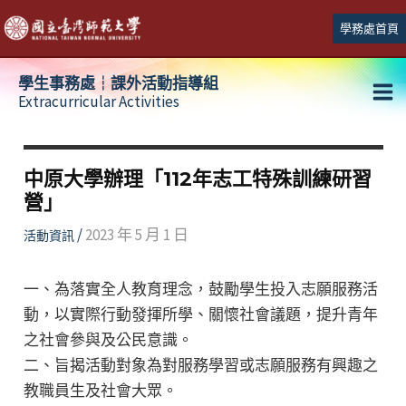
跳
學務處首頁
至
主
學生事務處┆課外活動指導組
要
Extracurricular Activities
Ma
內
容
Me
中原大學辦理「112年志工特殊訓練研習
營」
/
2023 年 5 月 1 日
活動資訊
一、為落實全人教育理念，鼓勵學生投入志願服務活
動，以實際行動發揮所學、關懷社會議題，提升青年
之社會參與及公民意識。
二、旨揭活動對象為對服務學習或志願服務有興趣之
教職員生及社會大眾。