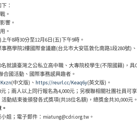
如下：
挑戰。
的影響。
作用。
(四)上午8時30分至12月6日(五)下午9時。
事務學院2樓國際會議廳(台北市大安區敦化南路1段280號)
0名就讀臺灣之公私立高中職、大專院校學生(不限國籍)，具CEF
聯合國活動、國際事務感興趣者。
vKxzn
(中文版)、
https://reurl.cc/Keaq6y
(英文版)。
500元；兩人以上同行報名為4,000元；另模聯相關社團社員可享優
動結束後頒發各式獎項(共18位名額)，總獎金共30,000元
章。
21 董小姐；電子郵件：miatung@cdri.org.tw。