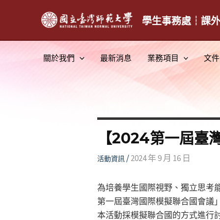
跳
至
學生事務處┆課
主
要
關於我們
最新消息
業務項目
文件
內
容
【2024第一屆
/
2024 年 9 月 16 日
活動資訊
為培養學生國際視野、獨立思考能
第一屆臺灣國際模擬聯合國會議」(2024 1st T
本活動採模擬聯合國的方式進行討