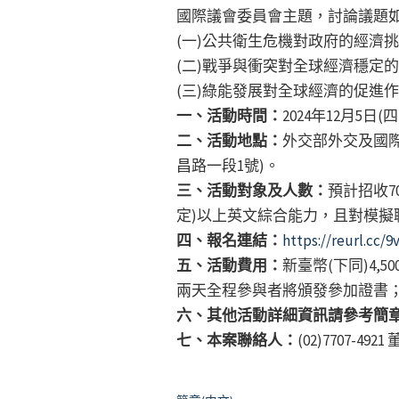
國際議會委員會主題，討論議題
(一)公共衛生危機對政府的經濟
(二)戰爭與衝突對全球經濟穩定
(三)綠能發展對全球經濟的促進
一、活動時間：
2024年12月5日
二、活動地點：
外交部外交及國際
昌路一段1號)。
三、活動對象及人數：
預計招收7
定)以上英文綜合能力，且對模擬
四、報名連結：
https://reurl.cc/9
五、活動費用：
新臺幣(下同)4,
兩天全程參與者將頒發參加證書；活
六、其他活動詳細資訊請參考簡
七、本案聯絡人：
(02)7707-49