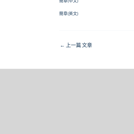
簡章(中文)
簡章(英文)
Post
←
上一篇 文章
navigation