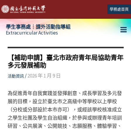
跳
學務處首頁
至
主
學生事務處┆課外活動指導組
要
Extracurricular Activities
Ma
內
容
Me
【補助申請】臺北市政府青年局協助青年
多元發展補助
/
2026 年 1 月 9 日
活動資訊
為促進青年自我實踐並發揮創意、成長學習及多元發
展的目標，設立於臺北市之高級中等學校以上學校
（分校或分部設於本市亦可），或經該學校核准成立
之學生社團及學生自治組織，於參與或辦理青年培訓
研習、公共展演、公開競技、志願服務、體驗學習、