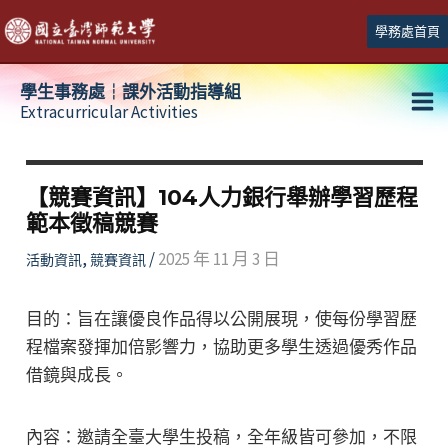
跳
學務處首頁
至
主
學生事務處┆課外活動指導組
要
Extracurricular Activities
Ma
內
容
Me
【競賽資訊】104人力銀行舉辦學習歷程
範本徵稿競賽
,
/
2025 年 11 月 3 日
活動資訊
競賽資訊
目的：旨在讓優良作品得以公開展現，使每份學習歷
程檔案發揮加倍影響力，協助更多學生透過優秀作品
借鏡與成長。
內容：邀請全臺大學生投稿，全年級皆可參加，不限