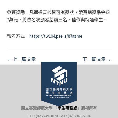
參賽獎勵：凡通過審核皆可獲獎狀，競賽總獎學金逾
7萬元，將依名次頒發給前三名、佳作與特選學生。
報名方式：
https://tw104.pse.is/87azme
Post
←
上一篇 文章
下一篇 文章
→
navigation
國立臺灣師範大學 「
學生事務處
」
版權所有
TEL: (02)7749-1070 FAX : (02) 2363-5704