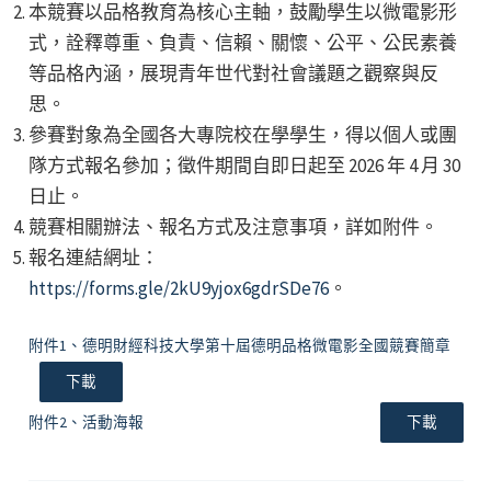
本競賽以品格教育為核心主軸，鼓勵學生以微電影形
式，詮釋尊重、負責、信賴、關懷、公平、公民素養
等品格內涵，展現青年世代對社會議題之觀察與反
思。
參賽對象為全國各大專院校在學學生，得以個人或團
隊方式報名參加；徵件期間自即日起至 2026 年 4 月 30
日止。
競賽相關辦法、報名方式及注意事項，詳如附件。
報名連結網址：
https://forms.gle/2kU9yjox6gdrSDe76
。
附件1、德明財經科技大學第十屆德明品格微電影全國競賽簡章
下載
附件2、活動海報
下載