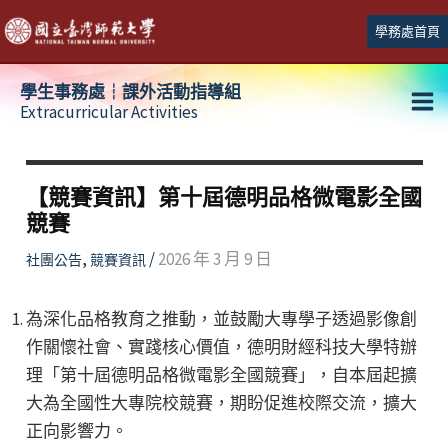
跳
學務處首頁
至
主
學生事務處┆課外活動指導組
要
Extracurricular Activities
Ma
內
容
Me
【競賽資訊】第十屆德明品格微電影全國
競賽
,
/
2026 年 3 月 9 日
社團公告
競賽資訊
為深化品格教育之推動，並鼓勵大專學子透過影像創
作關懷社會、實踐核心價值，德明財經科技大學特辦
理「第十屆德明品格微電影全國競賽」，自本屆起擴
大為全國性大專院校競賽，期盼促進校際交流，擴大
正向影響力。