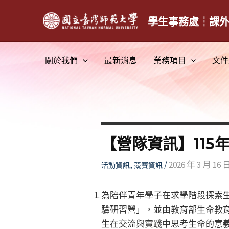
跳
至
學生事務處┆課
主
要
關於我們
最新消息
業務項目
文件
內
容
【營隊資訊】11
,
/
2026 年 3 月 16 
活動資訊
競賽資訊
為陪伴青年學子在求學階段探索生
驗研習營」，並由教育部生命教
生在交流與實踐中思考生命的意義