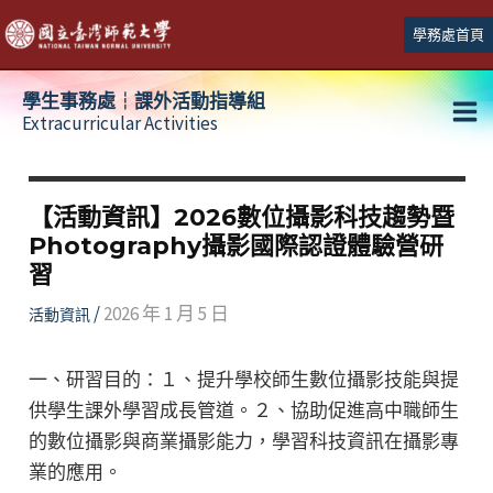
跳
學務處首頁
至
主
學生事務處┆課外活動指導組
要
Extracurricular Activities
Ma
內
容
Me
【活動資訊】2026數位攝影科技趨勢暨
Photography攝影國際認證體驗營研
習
/
2026 年 1 月 5 日
活動資訊
一、研習目的：１、提升學校師生數位攝影技能與提
供學生課外學習成長管道。２、協助促進高中職師生
的數位攝影與商業攝影能力，學習科技資訊在攝影專
業的應用。