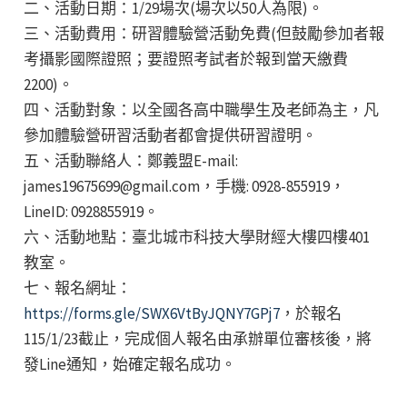
二、活動日期：1/29場次(場次以50人為限)。
三、活動費用：研習體驗營活動免費(但鼓勵參加者報
考攝影國際證照；要證照考試者於報到當天繳費
2200)。
四、活動對象：以全國各高中職學生及老師為主，凡
參加體驗營研習活動者都會提供研習證明。
五、活動聯絡人：鄭義盟E-mail:
james19675699@gmail.com，手機: 0928-855919，
LineID: 0928855919。
六、活動地點：臺北城市科技大學財經大樓四樓401
教室。
七、報名網址：
https://forms.gle/SWX6VtByJQNY7GPj7
，於報名
115/1/23截止，完成個人報名由承辦單位審核後，將
發Line通知，始確定報名成功。