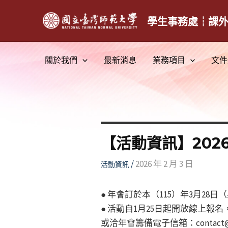
跳
至
學生事務處┆課
主
要
關於我們
最新消息
業務項目
文件
內
容
【活動資訊】2026
/
2026 年 2 月 3 日
活動資訊
● 年會訂於本（115）年3月
● 活動自1月25日起開放線上
或洽年會籌備電子信箱：contact@sit