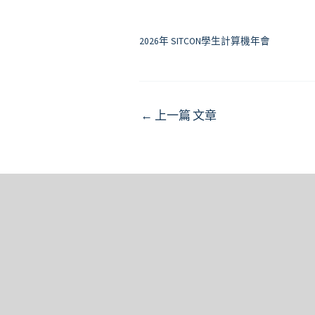
2026年 SITCON學生計算機年會
Post
←
上一篇 文章
navigation