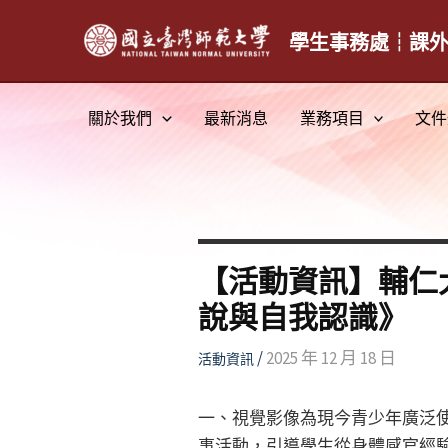
跳
至
學生事務處┆課
主
要
關於我們
最新消息
業務項目
文件
內
容
【活動資訊】輔仁
說與自我認識》
/
2025 年 12 月 18 日
活動資訊
一、視覺影像為現今青少年廣泛
事活動，引導學生從身體感官經