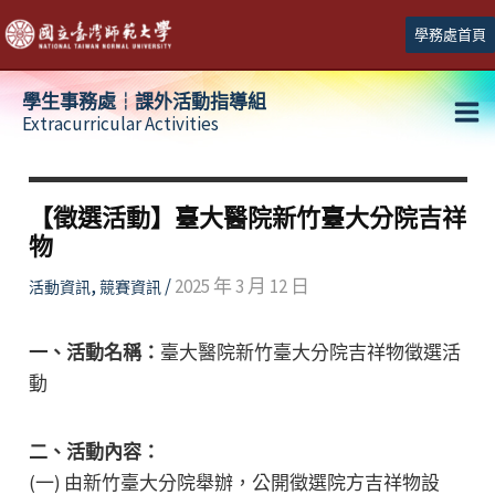
跳
學務處首頁
至
主
學生事務處┆課外活動指導組
要
Extracurricular Activities
Ma
內
容
Me
【徵選活動】臺大醫院新竹臺大分院吉祥
物
,
/
2025 年 3 月 12 日
活動資訊
競賽資訊
一、活動名稱：
臺大醫院新竹臺大分院吉祥物徵選活
動
二、活動內容：
(一) 由新竹臺大分院舉辦，公開徵選院方吉祥物設