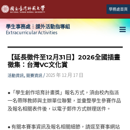
跳
學務處首頁
至
主
學生事務處┆課外活動指導組
要
Extracurricular Activities
Ma
內
容
Me
【延長徵件至12月31日】2026全國插畫
徵集：台灣VC文化賞
,
/
2025 年 12 月 17 日
活動資訊
競賽資訊
●「學生創作培育計畫獎」報名方式，須由校內指派
一名帶隊教師與主辦單位聯繫，並彙整學生參賽作品
及報名相關表件後，以電子郵件方式辦理送件。
● 有關本賽事資訊及報名相關細節，請逕至賽事網站