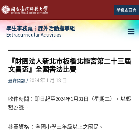
跳
學務處首頁
至
主
學生事務處┆課外活動指導組
要
Extracurricular Activities
Ma
內
容
Me
『財團法人新北市板橋北極宮第二十三屆
文昌盃』全國書法比賽
/
2024 年 1 月 18 日
競賽資訊
收件時間：即日起至2024年1月31日（星期二），以郵
戳為憑。
參賽資格 ：全國小學三年級以上之國民。