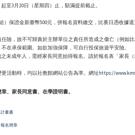
）起至3月20日（星期四）止，額滿提前截止。
組）保證金新臺幣500元，併報名資料繳交，比賽日憑收據
責任險，故不可歸責於主辦單位之責任所造成之傷亡（例如比
，不在承保範圍。如欲加強保障，可自行投保旅遊平安險。
歲之未成年人，需經家長同意始得報名。請於報名表「家長
變更活動時，均以社教館網站公告為準。網址
https://www.kms
簡章、家長同意書、在學證明書。
 計畫書
 報名簡章