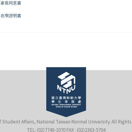
 家長同意書
 在學證明書
f Student Affairs, National Taiwan Normal University. All Right
TEL: (02)7749-1070 FAX : (02)2363-5704