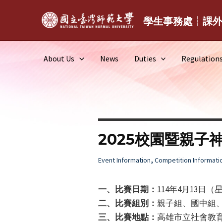
Skip
to
學生事務處┆課
content
About Us
News
Duties
Regulation
2025校園暨親子
,
Event Information
Competition Informati
一、比賽日期：
114年4月13日
二、比賽組別：
親子組、國中組
三、比賽地點：
高雄市立社會教育