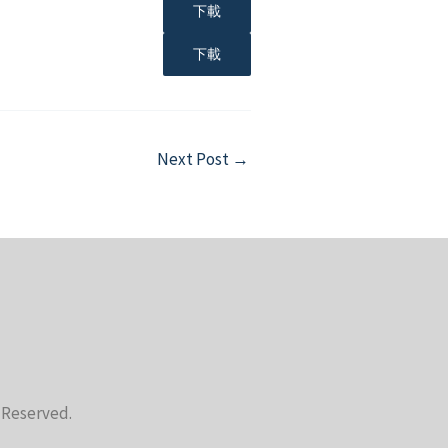
下載
下載
Next Post
→
s Reserved.