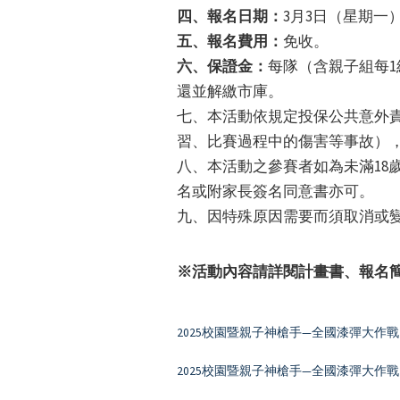
四、報名日期：
3月3日（星期一
五、報名費用：
免收。
六、保證金：
每隊（含親子組每1
還並解繳市庫。
七、本活動依規定投保公共意外
習、比賽過程中的傷害等事故）
八、本活動之參賽者如為未滿18
名或附家長簽名同意書亦可。
九、因特殊原因需要而須取消或
※活動內容請詳閱計畫書、報名
2025校園暨親子神槍手—全國漆彈大作戰
2025校園暨親子神槍手—全國漆彈大作戰