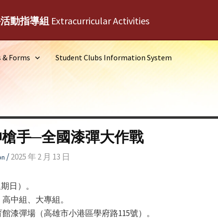
外活動指導組
Extracurricular Activities
s & Forms
Student Clubs Information System
神槍手─全國漆彈大作戰
/
2025 年 2 月 13 日
on
（星期日）。
、高中組、大專組。
館漆彈場（高雄市小港區學府路115號）。