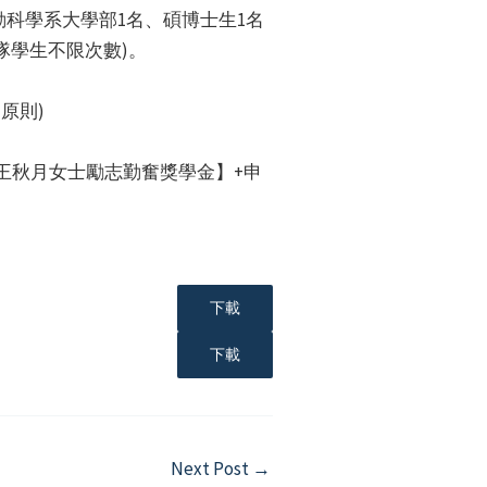
動科學系大學部1名、碩博士生1名
隊學生不限次數)。
原則)
：【王秋月女士勵志勤奮獎學金】+申
下載
下載
Next Post
→