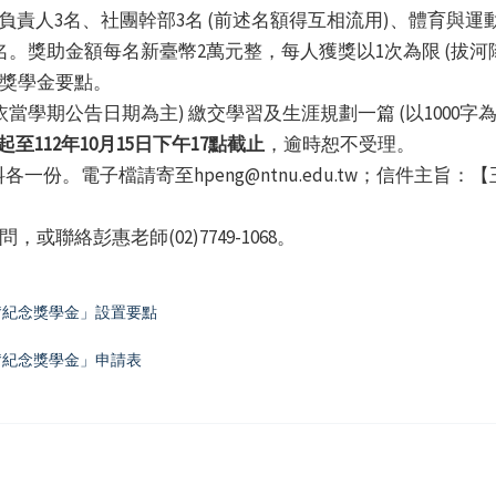
團負責人3名、社團幹部3名 (前述名額得互相流用)、體育與運
名。獎助金額每名新臺幣2萬元整，每人獲獎以1次為限 (拔河
件獎學金要點。
依當學期公告日期為主) 繳交學習及生涯規劃一篇 (以1000字為
至112年10月15日下午17點截止
，逾時恕不受理。
份。電子檔請寄至hpeng@ntnu.edu.tw；信件主旨
或聯絡彭惠老師(02)7749-1068。
奮紀念獎學金」設置要點
奮紀念獎學金」申請表