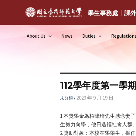
Skip
to
學生事務處┆課
content
About Us
News
Duties
Regulation
112學年度第一
/
2023 年 9 月 19 日
未分類
1.本獎學金為柏暐琦先生感念妻
生努力向學，他日造福社會人群
2.獎助對象：本校在學學生，擔