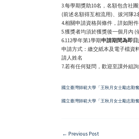
3.每學期獎助10名，名額包含社
(前述名額得互相流用)、拔河隊2
4.相關申請資格與條件，詳如附
5.獲獎者均須於獲獎後一個月內 (
6.112學年第1學期
申請期間為即日起
申請方式：繳交紙本及電子檔資料各一
請人姓名
7.若有任何疑問，歡迎至課外組詢問，
國立臺灣師範大學「王秋月女士勵志勤
國立臺灣師範大學「王秋月女士勵志勤
Post
←
Previous Post