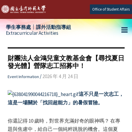
Skip
Office of Student Affairs
to
content
學生事務處┆課外活動指導組
Extracurricular Activities
Ma
e
Me
財團法人金鴻兒童文教基金會【尋找夏日
發光體】營隊志工招募中！
e
/
2026 年 4 月 24 日
Event Information
e
這不只是一次志工，
這是一場關於「找回超能力」的暑假冒險。
你還記得 10 歲時，對世界充滿好奇的眼神嗎？ 在專
題與焦慮中，給自己一個純粹跳脫的機會。這個夏