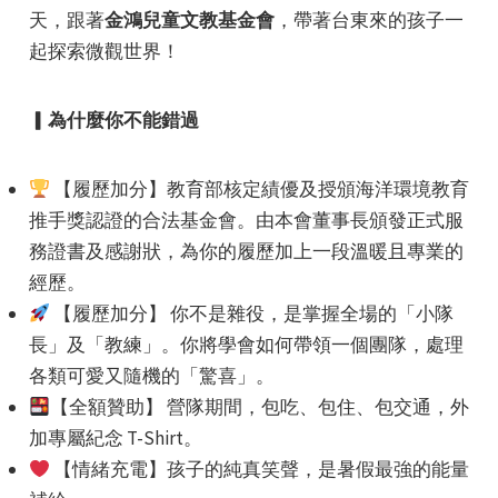
天，跟著
金鴻兒童文教基金會
，帶著台東來的孩子一
起探索微觀世界！
▎為什麼你不能錯過
e
【履歷加分】教育部核定績優及授頒海洋環境教育
推手獎認證的合法基金會。由本會董事長頒發正式服
務證書及感謝狀，為你的履歷加上一段溫暖且專業的
經歷。
e
【履歷加分】 你不是雜役，是掌握全場的「小隊
長」及「教練」。你將學會如何帶領一個團隊，處理
e
各類可愛又隨機的「驚喜」。
【全額贊助】 營隊期間，包吃、包住、包交通，外
加專屬紀念 T-Shirt。
【情緒充電】孩子的純真笑聲，是暑假最強的能量