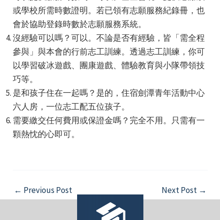
或學校所需時數證明。若已領有志願服務紀錄冊，也
會於協助登錄時數於志願服務系統。
沒經驗可以嗎？可以。不論是否有經驗，皆「需全程
參與」與本會的行前志工訓練。透過志工訓練，你可
以學習破冰遊戲、團康遊戲、體驗教育與小隊帶領技
巧等。
是和孩子住在一起嗎？是的，住宿劍潭青年活動中心
六人房，一位志工配五位孩子。
需要繳交任何費用或保證金嗎？完全不用。只需有一
顆熱忱的心即可。
Post
←
Previous Post
Next Post
→
navigation