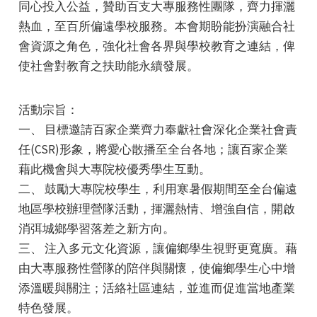
同心投入公益，贊助百支大專服務性團隊，齊力揮灑
熱血，至百所偏遠學校服務。本會期盼能扮演融合社
會資源之角色，強化社會各界與學校教育之連結，俾
使社會對教育之扶助能永續發展。
活動宗旨：
e
一、 目標邀請百家企業齊力奉獻社會深化企業社會責
任(CSR)形象，將愛心散播至全台各地；讓百家企業
藉此機會與大專院校優秀學生互動。
e
二、 鼓勵大專院校學生，利用寒暑假期間至全台偏遠
地區學校辦理營隊活動，揮灑熱情、增強自信，開啟
e
消弭城鄉學習落差之新方向。
三、 注入多元文化資源，讓偏鄉學生視野更寬廣。藉
由大專服務性營隊的陪伴與關懷，使偏鄉學生心中增
添溫暖與關注；活絡社區連結，並進而促進當地產業
特色發展。