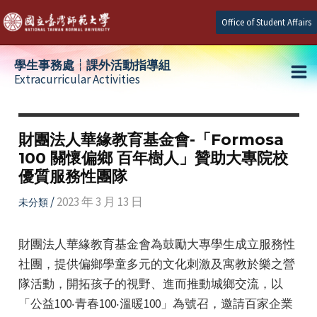
Skip
Office of Student Affairs
to
content
學生事務處┆課外活動指導組
Extracurricular Activities
Ma
e
Me
財團法人華緣教育基金會-「Formosa
100 關懷偏鄉 百年樹人」贊助大專院校
e
優質服務性團隊
e
/
2023 年 3 月 13 日
未分類
財團法人華緣教育基金會為鼓勵大專學生成立服務性
社團，提供偏鄉學童多元的文化刺激及寓教於樂之營
隊活動，開拓孩子的視野、進而推動城鄉交流，以
「公益100‧青春100‧溫暖100」為號召，邀請百家企業