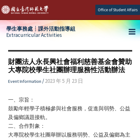
Skip
Office of Student Affairs
to
content
學生事務處┆課外活動指導組
Extracurricular Activities
Ma
e
Me
財團法人永長興社會福利慈善基金會贊助
大專院校學生社團辦理服務性活動辦法
e
/
2023 年 5 月 23 日
Event Information
e
一、宗旨：
鼓勵年輕學子積極參與社會服務，促進與弱勢、公益
及偏鄉議題接軌。
二、合作對象：
大專院校學生社團舉辦以服務弱勢、公益及偏鄉為主