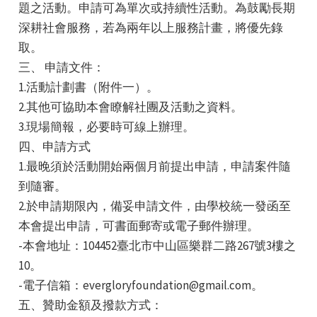
題之活動。申請可為單次或持續性活動。為鼓勵長期
深耕社會服務，若為兩年以上服務計畫，將優先錄
取。
三、 申請文件：
1.活動計劃書（附件一）。
2.其他可協助本會瞭解社團及活動之資料。
e
3.現場簡報，必要時可線上辦理。
四、申請方式
1.最晚須於活動開始兩個月前提出申請，申請案件隨
到隨審。
e
2.於申請期限內，備妥申請文件，由學校統一發函至
e
本會提出申請，可書面郵寄或電子郵件辦理。
-本會地址：104452臺北市中山區樂群二路267號3樓之
10。
-電子信箱：evergloryfoundation@gmail.com。
五、贊助金額及撥款方式：