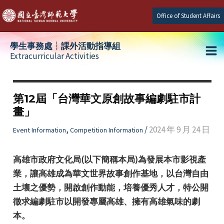
Skip
Office of Student Affairs
to
content
學生事務處┆課外活動指導組
Extracurricular Activities
Ma
e
Me
第12屆「台灣華文原創故事編劇駐市計
畫」
e
,
/
2024 年 9 月 24 日
Event Information
Competition Information
e
高雄市政府文化局(以下簡稱本局)為發展本市影視產
業，讓高雄成為華文世界故事創作基地，以台灣自由
土壤之優勢，開啟創作動能，培養優秀人才，特公開
徵求編劇駐市以開發專屬高雄、擁有高雄氣味的劇
本。