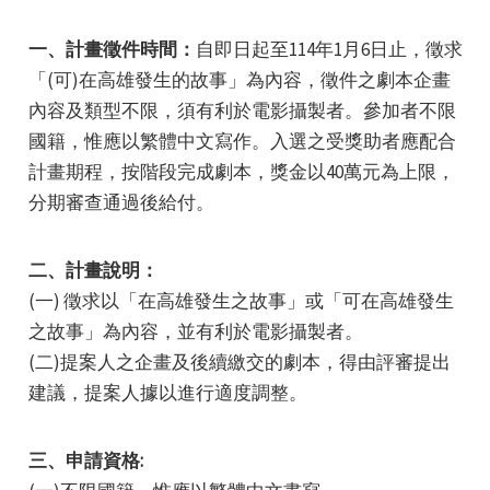
一、計畫徵件時間：
自即日起至114年1月6日止，徵求
「(可)在高雄發生的故事」為內容，徵件之劇本企畫
內容及類型不限，須有利於電影攝製者。參加者不限
國籍，惟應以繁體中文寫作。入選之受獎助者應配合
計畫期程，按階段完成劇本，獎金以40萬元為上限，
e
分期審查通過後給付。
二、計畫說明：
e
(一) 徵求以「在高雄發生之故事」或「可在高雄發生
之故事」為內容，並有利於電影攝製者。
e
(二)提案人之企畫及後續繳交的劇本，得由評審提出
建議，提案人據以進行適度調整。
三、申請資格: