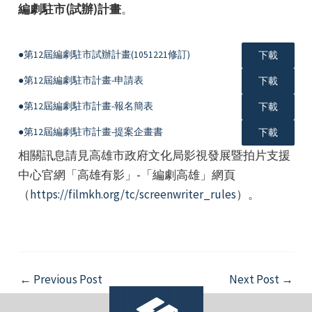
編劇駐市(試辦)計畫
。
●第12屆編劇駐市試辦計畫(1051221修訂)
下載
●第12屆編劇駐市計畫-申請表
下載
●第12屆編劇駐市計畫-報名簡表
下載
●第12屆編劇駐市計畫-提案企畫書
下載
相關訊息請見高雄市政府文化局影視發展暨拍片支援
中心官網「高雄有影」-「編劇高雄」網頁
（
https://filmkh.org/tc/screenwriter_rules
）。
Post
←
Previous Post
Next Post
→
navigation