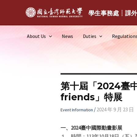
Skip
to
學生事務處┆課
content
About Us
News
Duties
Regulation
第十屆「2024臺中
friends」特展
/
2024 年 9 月 23 日
Event Information
一、2024臺中國際動畫影展
１、時間：113年10月18日（五）至