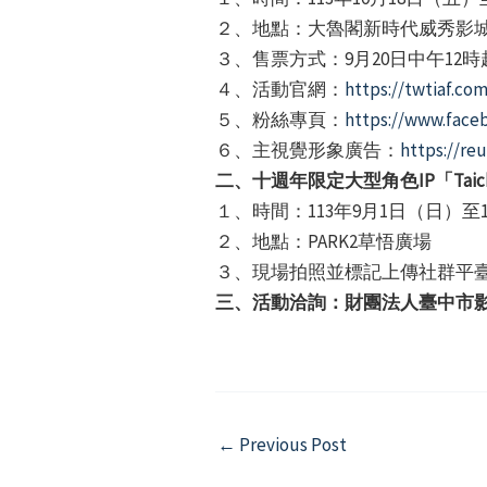
２、地點：大魯閣新時代威秀影
３、售票方式：9月20日中午12時
４、活動官網：
https://twtiaf.com
５、粉絲專頁：
https://www.faceb
６、主視覺形象廣告：
https://reu
二、十週年限定大型角色IP「Taichil
１、時間：113年9月1日（日）至1
２、地點：PARK2草悟廣場
３、現場拍照並標記上傳社群平
三、活動洽詢：財團法人臺中市影視發
Post
←
Previous Post
navigation