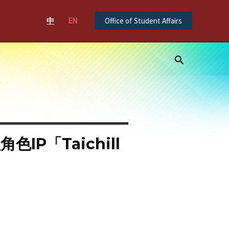
中
EN
Office of Student Affairs
Search
P「Taichill