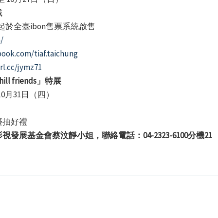
城
起於全臺ibon售票系統啟售
/
ook.com/tiaf.taichung
rl.cc/jymz71
l friends」特展
0月31日（四）
臺抽好禮
展基金會蔡汶靜小姐，聯絡電話：04-2323-6100分機21