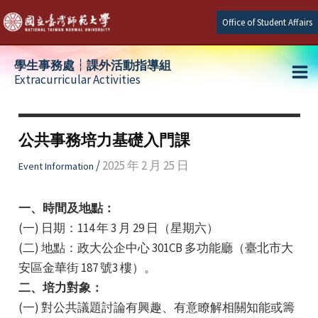
Skip
Office of Student Affairs
to
content
學生事務處┆課外活動指導組
Extracurricular Activities
Ma
e
Me
公共事務培力基礎入門課
e
/
2025 年 2 月 25 日
Event Information
e
一、時間及地點：
(一) 日期：114 年 3 月 29 日（星期六）
(二) 地點：政大公企中心 301CB 多功能廳（臺北市大
安區金華街 187 號3 樓）。
二、培力對象：
(一) 對公共議題討論有興趣、有意瞭解相關知能或籌