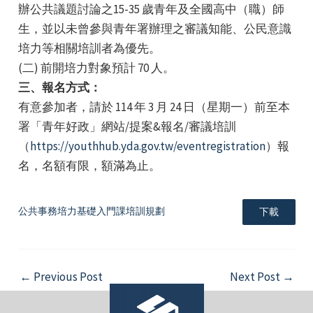
辦公共議題討論之15-35 歲青年及全國高中（職）師
生，並以未曾參與青年署辦理之審議知能、公民意識
培力等相關培訓者為優先。
(二) 前開培力對象預計 70 人。
三、報名方式：
有意參加者，請於 114 年 3 月 24 日（星期一）前至本
e
署「青年好政」網站/提案&報名/審議培訓
（
https://youthhub.yda.gov.tw/eventregistration
）報
名，名額有限，額滿為止。
e
公共事務培力基礎入門課培訓規劃
下載
e
Post
←
Previous Post
Next Post
→
navigation