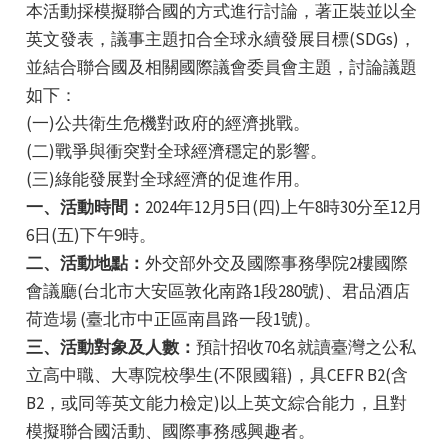
本活動採模擬聯合國的方式進行討論，著正裝並以全
英文發表，議事主題扣合全球永續發展目標(SDGs)，
並結合聯合國及相關國際議會委員會主題，討論議題
如下：
(一)公共衛生危機對政府的經濟挑戰。
(二)戰爭與衝突對全球經濟穩定的影響。
e
(三)綠能發展對全球經濟的促進作用。
一、活動時間：
2024年12月5日(四)上午8時30分至12月
6日(五)下午9時。
二、活動地點：
外交部外交及國際事務學院2樓國際
e
會議廳(台北市大安區敦化南路1段280號)、君品酒店
e
荷造場 (臺北市中正區南昌路一段1號)。
三、活動對象及人數：
預計招收70名就讀臺灣之公私
立高中職、大專院校學生(不限國籍)，具CEFR B2(含
B2，或同等英文能力檢定)以上英文綜合能力，且對
模擬聯合國活動、國際事務感興趣者。