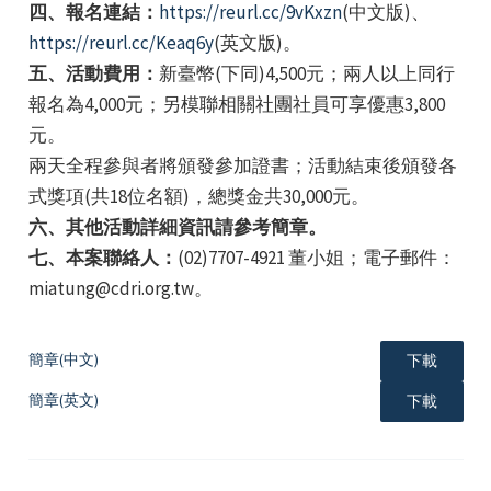
四、報名連結：
https://reurl.cc/9vKxzn
(中文版)、
https://reurl.cc/Keaq6y
(英文版)。
五、活動費用：
新臺幣(下同)4,500元；兩人以上同行
報名為4,000元；另模聯相關社團社員可享優惠3,800
元。
兩天全程參與者將頒發參加證書；活動結束後頒發各
式獎項(共18位名額)，總獎金共30,000元。
六、其他活動詳細資訊請參考簡章。
七、本案聯絡人：
(02)7707-4921 董小姐；電子郵件：
miatung@cdri.org.tw。
簡章(中文)
下載
簡章(英文)
下載