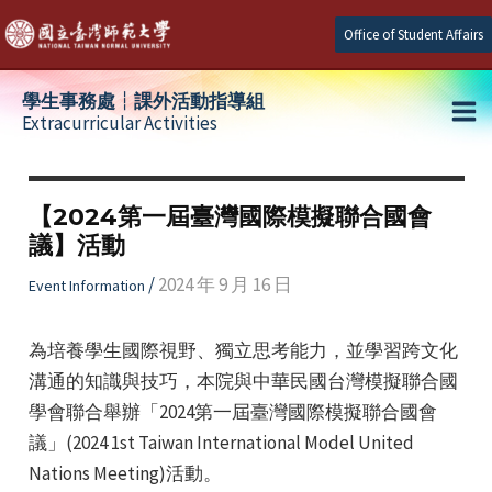
Skip
Office of Student Affairs
to
content
學生事務處┆課外活動指導組
Extracurricular Activities
Ma
e
Me
【2024第一屆臺灣國際模擬聯合國會
議】活動
e
/
2024 年 9 月 16 日
Event Information
e
為培養學生國際視野、獨立思考能力，並學習跨文化
溝通的知識與技巧，本院與中華民國台灣模擬聯合國
學會聯合舉辦「2024第一屆臺灣國際模擬聯合國會
議」(2024 1st Taiwan International Model United
Nations Meeting)活動。