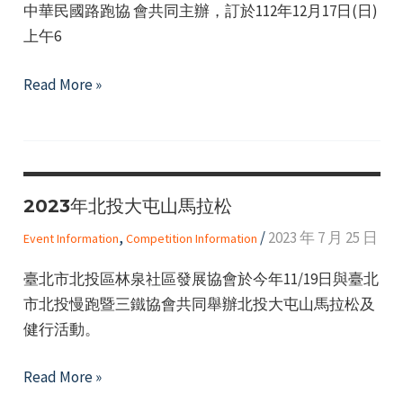
中華民國路跑協 會共同主辦，訂於112年12月17日(日)
上午6
「2023
Read More »
臺
北
馬
拉
2023年北投大屯山馬拉松
松」
活
,
/
2023 年 7 月 25 日
Event Information
Competition Information
動
臺北市北投區林泉社區發展協會於今年11/19日與臺北
志
市北投慢跑暨三鐵協會共同舉辦北投大屯山馬拉松及
工
健行活動。
及
啦
2023
Read More »
啦
年