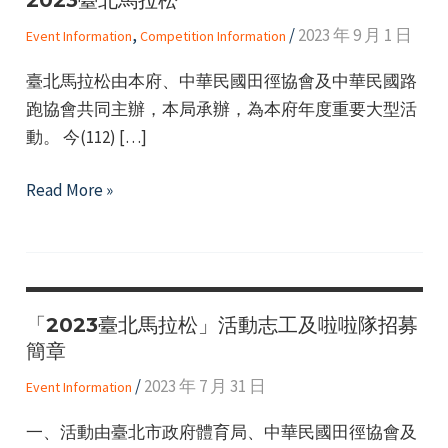
,
/
2023 年 9 月 1 日
Event Information
Competition Information
臺北馬拉松由本府、中華民國田徑協會及中華民國路
跑協會共同主辦，本局承辦，為本府年度重要大型活
動。 今(112) […]
e
2023
Read More »
臺
北
e
馬
拉
e
「2023臺北馬拉松」活動志工及啦啦隊招募
松
簡章
/
2023 年 7 月 31 日
Event Information
一、活動由臺北市政府體育局、中華民國田徑協會及