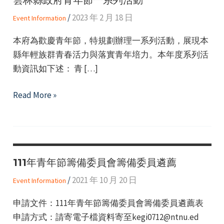
/
2023 年 2 月 18 日
Event Information
本府為歡慶青年節，特規劃辦理一系列活動，展現本
縣年輕族群青春活力與落實青年培力。本年度系列活
動資訊如下述： 青 […]
e
雲
Read More »
林
縣
e
政
府
e
111年青年節籌備委員會籌備委員遴薦
青
年
/
2021 年 10 月 20 日
Event Information
節
申請文件：111年青年節籌備委員會籌備委員遴薦表
一
申請方式：請寄電子檔資料寄至kegi0712@ntnu.ed
系