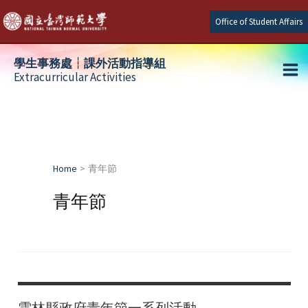
Skip
Office of Student Affairs
to
content
學生事務處┆課外活動指導組
Extracurricular Activities
Ma
e
Me
e
Home
青年節
e
青年節
雲林縣政府青年節一系列活動