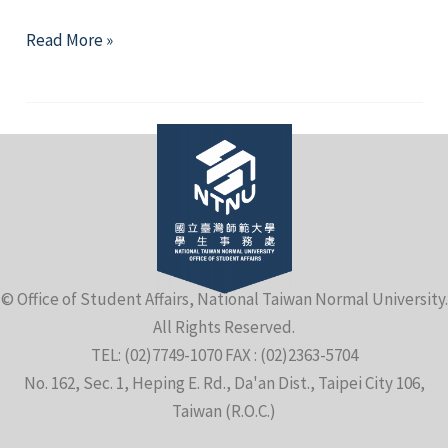
列
111
Read More »
活
年
動
青
年
節
籌
備
委
員
會
© Office of Student Affairs, National Taiwan Normal University.
籌
All Rights Reserved.
備
TEL: (02)7749-1070 FAX : (02)2363-5704
委
No. 162, Sec. 1, Heping E. Rd., Da'an Dist., Taipei City 106,
員
Taiwan (R.O.C.)
遴