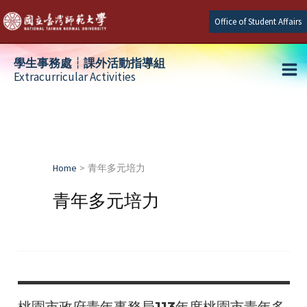
Skip
Office of Student Affairs
to
content
學生事務處┆課外活動指導組
Extracurricular Activities
Ma
e
Me
e
Home
青年多元培力
e
青年多元培力
桃園市政府青年事務局113年度桃園市青年多