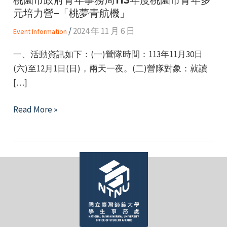
元培力營–「桃夢青航機」
/
2024 年 11 月 6 日
Event Information
一、活動資訊如下：(一)營隊時間：113年11月30日
(六)至12月1日(日)，兩天一夜。(二)營隊對象：就讀
e
[…]
桃
Read More »
園
e
市
政
e
府
青
年
事
務