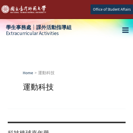
Skip
Office of Student Affairs
to
content
學生事務處┆課外活動指導組
Extracurricular Activities
Ma
e
Me
e
Home
運動科技
e
運動科技
科技棒球嘉年華