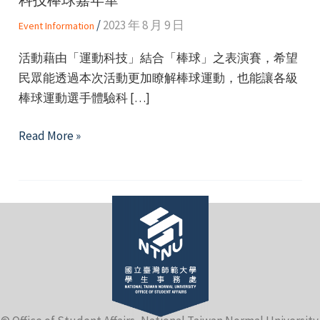
/
2023 年 8 月 9 日
Event Information
活動藉由「運動科技」結合「棒球」之表演賽，希望
民眾能透過本次活動更加瞭解棒球運動，也能讓各級
棒球運動選手體驗科 […]
e
科
Read More »
技
棒
e
球
嘉
e
年
華