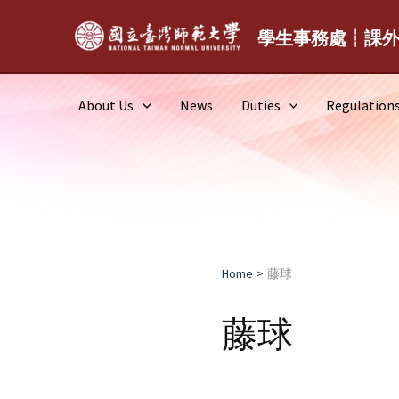
Skip
to
學生事務處┆課
content
About Us
News
Duties
Regulation
Home
藤球
藤球