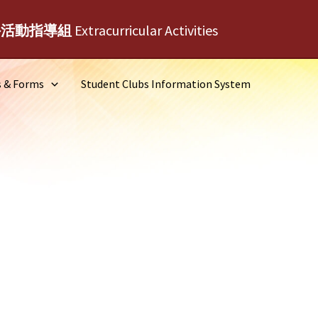
外活動指導組
Extracurricular Activities
s & Forms
Student Clubs Information System