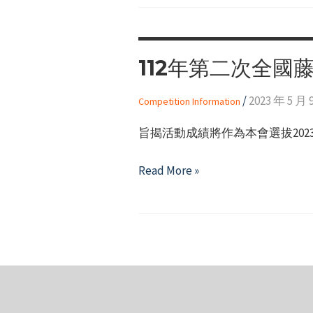
112年第二次全國
/
2023 年 5 月 
Competition Information
旨揭活動成績將作為本會選拔2023
112
Read More »
年
第
二
次
全
國
藤