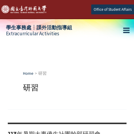
Skip
Office of Student Affairs
to
content
學生事務處┆課外活動指導組
Extracurricular Activities
Ma
e
Me
e
Home
研習
e
研習
113年暑期大專僑生社團幹部研習會