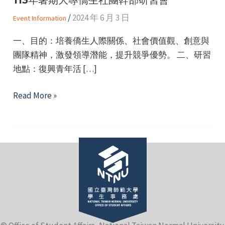
/
2024 年 6 月 3 日
Event Information
一、目的：培養僑生人際關係、社會價值觀、創意與
團隊精神，激發領導潛能，提升競爭優勢。 二、研習
地點：復興青年活 […]
e
113
Read More »
年
暑
e
期
大
e
專
僑
生
社
團