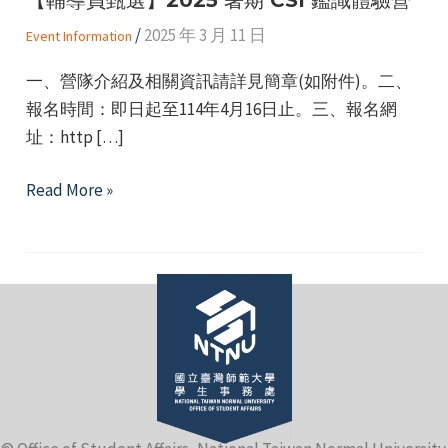
/
2025 年 3 月 11 日
Event Information
一、營隊介紹及相關資訊請詳見簡章(如附件)。二、
報名時間：即日起至114年4月16日止。三、報名網
址：http […]
e
【輔
Read More »
導
員
e
甄
選】
e
2025
暑
期
CSI
鑑