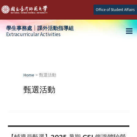
Skip
Office of Student Affairs
to
content
學生事務處┆課外活動指導組
Extracurricular Activities
Ma
e
Me
e
Home
甄選活動
e
甄選活動
【輔導員甄選】2025 暑期 CSI 鑑識體驗營