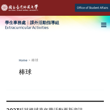
Skip
Office of Student Affairs
to
content
學生事務處┆課外活動指導組
Extracurricular Activities
Ma
e
Me
e
Home
棒球
e
棒球
2023科技棒球嘉年華活動更新資訊