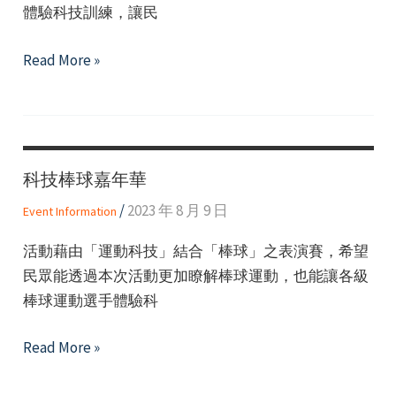
體驗科技訓練，讓民
更
新
2023
Read More »
資
科
訊
技
棒
球
科技棒球嘉年華
嘉
年
/
2023 年 8 月 9 日
Event Information
華
活動藉由「運動科技」結合「棒球」之表演賽，希望
民眾能透過本次活動更加瞭解棒球運動，也能讓各級
棒球運動選手體驗科
科
Read More »
技