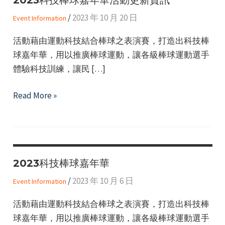
/
2023 年 10 月 20 日
Event Information
活動藉由運動科技結合棒球之表演賽，打造出科技棒
球嘉年華，用以推廣棒球運動，讓各級棒球運動選手
體驗科技訓練，讓民 […]
e
2023
Read More »
科
技
e
棒
球
e
2023科技棒球嘉年華
嘉
年
/
2023 年 10 月 6 日
Event Information
華
活動藉由運動科技結合棒球之表演賽，打造出科技棒
活
球嘉年華，用以推廣棒球運動，讓各級棒球運動選手
動