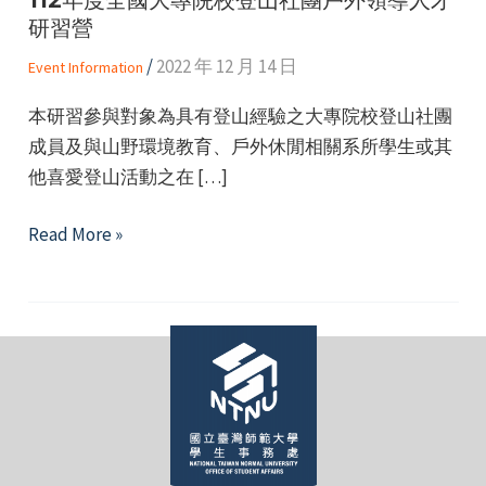
研習營
/
2022 年 12 月 14 日
Event Information
本研習參與對象為具有登山經驗之大專院校登山社團
成員及與山野環境教育、戶外休閒相關系所學生或其
e
他喜愛登山活動之在 […]
112
Read More »
年
e
度
全
e
國
大
專
院
校