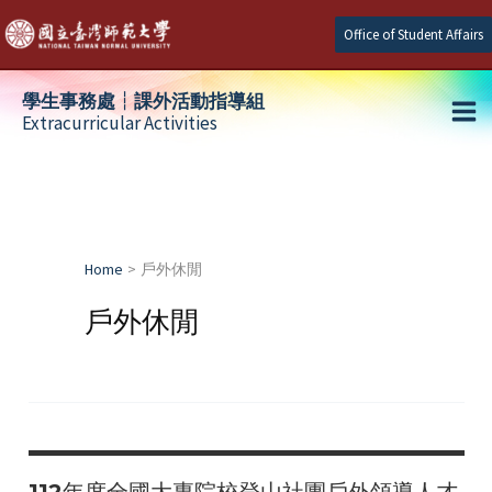
Skip
Office of Student Affairs
to
content
學生事務處┆課外活動指導組
Extracurricular Activities
Ma
e
Me
e
Home
戶外休閒
e
戶外休閒
112年度全國大專院校登山社團戶外領導人才