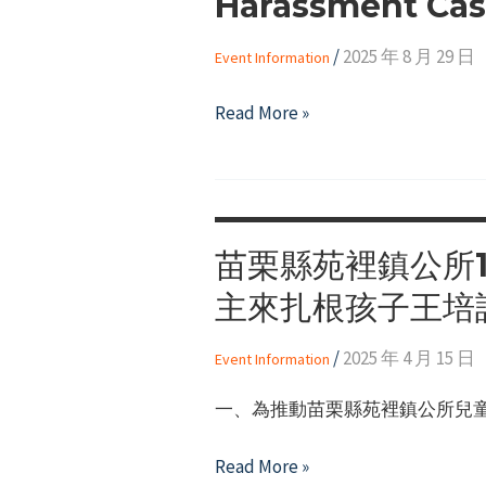
Harassment Cas
Service
Growth
/
2025 年 8 月 29 日
Event Information
Training"
【Volunteer
Read More »
Recruitment】
2025
Seminar
on
苗栗縣苑裡鎮公所
Court
Judgments
主來扎根孩子王培
of
Workplace
/
2025 年 4 月 15 日
Event Information
Sexual
一、為推動苗栗縣苑裡鎮公所兒童
Assault
or
苗
Read More »
Sexual