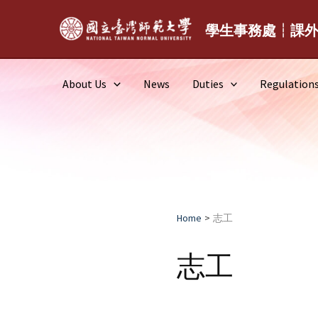
Skip
to
學生事務處┆課
content
About Us
News
Duties
Regulation
Home
志工
志工