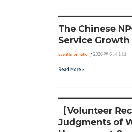
The Chinese NPO
Service Growth 
/
2026 年 6 月 1 日
Event Information
The
Read More »
Chinese
NPO
Association
will
【Volunteer Rec
host
the
Judgments of W
"Volunteer