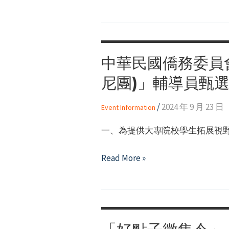
栗
Harassment
縣
Cases
苑
–
裡
Kaohsiung
中華民國僑務委員會
鎮
Session
公
尼團)」輔導員甄
所
114
/
2024 年 9 月 23 日
Event Information
年
一、為提供大專院校學生拓展視
苑
裡
中
Read More »
鎮
華
兒
民
童
國
權
僑
利
務