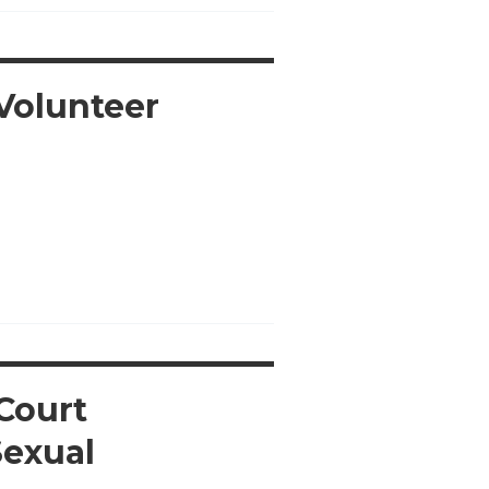
Volunteer
Court
Sexual