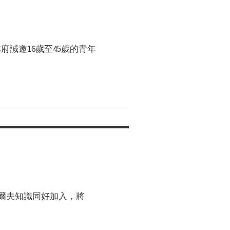
誠邀16歲至45歲的青年
高爾夫知識同好加入，將