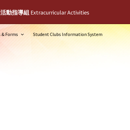
外活動指導組
Extracurricular Activities
s & Forms
Student Clubs Information System