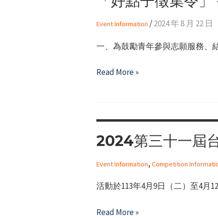
「好點子徵集令」－
推
委
廣
/
2024 年 8 月 22 日
Event Information
員
活
會
動
一、為鼓勵青年參與志願服務、結
「2024
計
僑
「好
Read More »
畫-
務
點
苑
委
子
裡
員
徵
童
會
集
樂
海
2024第三十一屆
令」
會，
外
－
民
青
,
Event Information
Competition Informati
113
主
年
年
來
活動於113年4月9日（二）至
體
青
扎
驗
年
根
2024
Read More »
營