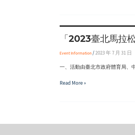
志
孩
第
(第
願
子
三
三
服
王
十
梯
務
培
一
次)
召
訓
「2023臺北馬
屆
(印
募
台
尼
/
2023 年 7 月 31 日
Event Information
灣
團)」
業
一、活動由臺北市政府體育局、中華
輔
餘
導
高
「2023
Read More »
員
爾
臺
甄
夫
北
選
錦
馬
標
拉
賽
松」
活