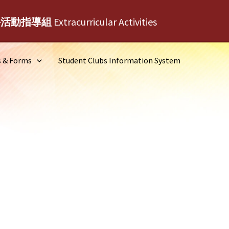
外活動指導組
Extracurricular Activities
s & Forms
Student Clubs Information System