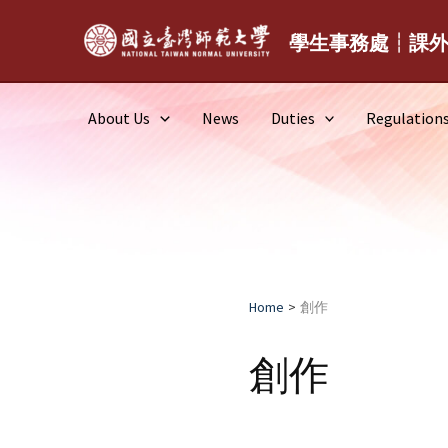
Skip
to
學生事務處┆課
content
About Us
News
Duties
Regulation
Home
創作
創作