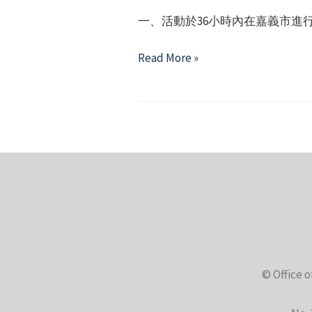
「拍
一、活動於36小時內在嘉義市進
桃
園」
嘉
Read More »
短
義
片
市
徵
政
件
府
第
四
屆
有
事
青
年
© Office o
節
「36